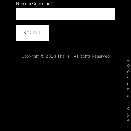
Nome e Cognome*
Copyright © 2024 Thai-si | All Rights Reserved
C
o
o
ki
e
P
o
li
c
y
P
ri