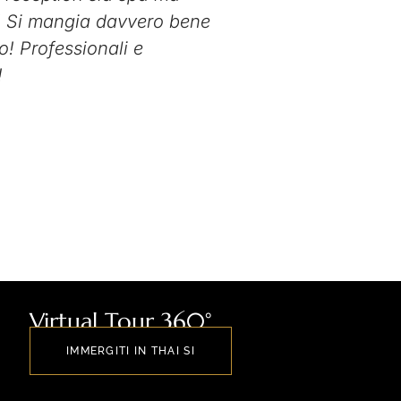
!!! Si mangia davvero bene
attenzion
o! Professionali e
tradizio
!
professi
Erica
Cliente
Virtual Tour 360°
IMMERGITI IN THAI SI