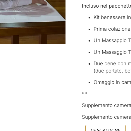
Incluso nel pacchett
Kit benessere i
Prima colazione 
Un Massaggio Tr
Un Massaggio Th
Due cene con me
(due portate, b
Omaggio in cam
**
Supplemento camera
Supplemento camer
DESCRIZIONE