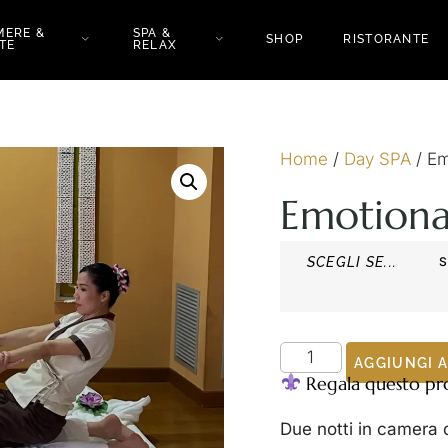
MERE &
SPA &
SHOP
RISTORANTE
TE
RELAX
Home
/
Day SPA
/ Em
Emotiona
SCEGLI SE...
AGGIUNGI 
Regala questo pro
Due notti in camera