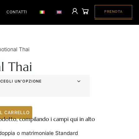
PRENOTA
CONTATTI
otional Thai
l Thai
AL CARRELLO
dotto, compilando i campi qui in alto
 doppia o matrimoniale Standard