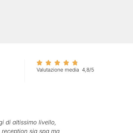
Valutazione media 4,8/5
di altissimo livello,
Un regal
 reception sia spa ma
qualche p