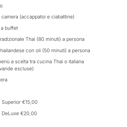
o:
n camera (accappatoi e ciabattine)
a buffet
adizionale Thai (80 minuti) a persona
ailandese con oli (50 minuti) a persona
nù a scelta tra cucina Thai o italiana
evande escluse)
era
 Superior €15,00
a DeLuxe €20,00